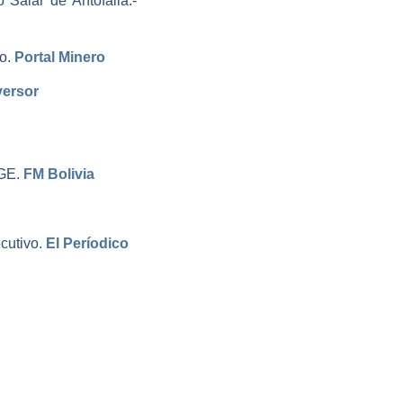
 Salar de Antofalla.­
o.­
Portal Minero
versor
GE.­
FM Bolivia
cutivo.­
El Períodico