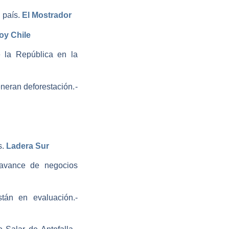
país. ­
El Mostrador
oy Chile
 la República en la
Presión de países latinoamericanos frena ley europea contra materias primas que generan deforestación.­
.­
Ladera Sur
 avance de negocios
Inversiones RIGI: los ocho proyectos presentados, el aprobado y los que están en evaluación.­