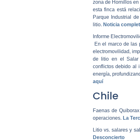
zona de Hornillos en 
esta finca está rela
Parque Industrial d
litio.­
Noticia complet
Informe Electromovili
En el marco de las p
electromovilidad, im
de litio en el Salar
conflictos debido al
energía, profundizand
aquí
Chile
Faenas de Quiborax 
operaciones.­
La Ter
Litio vs. salares y 
Desconcierto