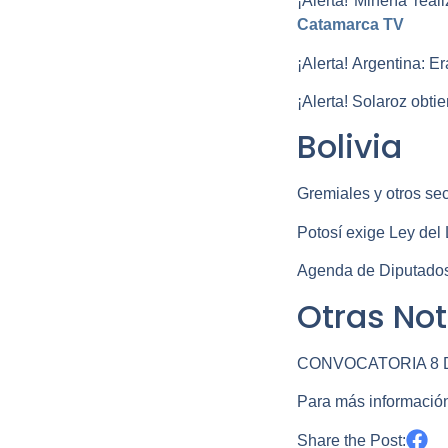
¡Alerta!
Minería reali
Catamarca TV
¡Alerta!
Argentina: Er
¡Alerta!
Solaroz obtie
Bolivia
Gremiales y otros sec
Potosí exige Ley del 
Agenda de Diputados p
Otras Not
CONVOCATORIA 8 DE
Para más información 
Share the Post: