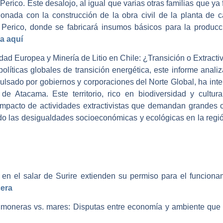
Perico. Este desalojo, al igual que varias otras familias que y
cionada con la construcción de la obra civil de la planta de c
e Perico, donde se fabricará insumos básicos para la producc
a aquí
dad Europea y Minería de Litio en Chile: ¿Transición o Extract
olíticas globales de transición energética, este informe anal
pulsado por gobiernos y corporaciones del Norte Global, ha int
 de Atacama. Este territorio, rico en biodiversidad y cultura
 impacto de actividades extractivistas que demandan grandes
o las desigualdades socioeconómicas y ecológicas en la región.
en el salar de Surire extienden su permiso para el funcionam
cera
salmoneras vs. mares: Disputas entre economía y ambiente que