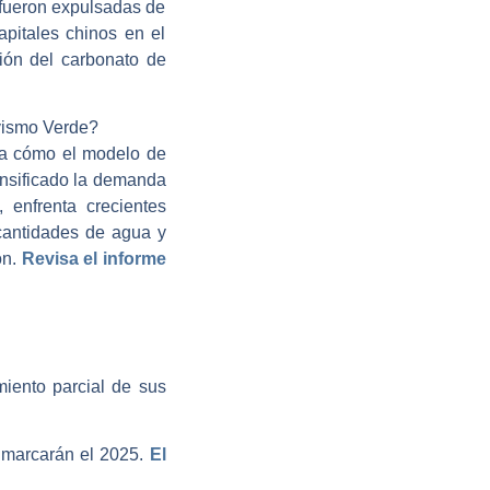
a fueron expulsadas de
apitales chinos en el
ión del carbonato de
ivismo Verde?
iza cómo el modelo de
ensificado la demanda
, enfrenta crecientes
 cantidades de agua y
­ ­
Revisa el informe
iento parcial de sus
 marcarán el 2025.­
El