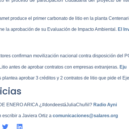
zó el proceso de participación ciudadana del proyecto de litio
amet produce el primer carbonato de litio en la planta Centenari
ne la aprobación de su Evaluación de Impacto Ambiental. ­
El In
tores confirman movilización nacional contra disposición del P
Litio antes de aprobar contratos con empresas extranjeras.­
Eju
lantea aprobar 3 créditos y 2 contratos de litio que pide el Eje
icias
 ENERO ARICA ¿#dondeestáJuliaChuñil?­
Radio Ayni
escribir a Javiera Ortiz a
comunicaciones@salares.org