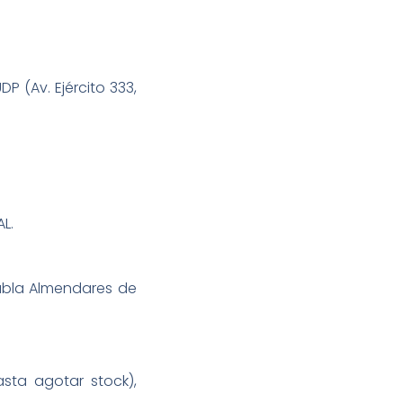
P (Av. Ejército 333,
L.
abla Almendares de
sta agotar stock),