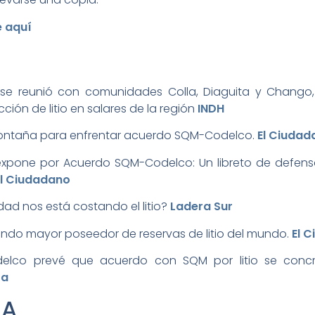
e aquí
se reunió con comunidades Colla, Diaguita y Chango,
cción de litio en salares de la región
INDH
 montaña para enfrentar acuerdo SQM-Codelco.­
El Ciudad
xpone por Acuerdo SQM-Codelco: Un libreto de defens
El Ciudadano
ad nos está costando el litio?­
Ladera Sur
undo mayor poseedor de reservas de litio del mundo.
El 
delco prevé que acuerdo con SQM por litio se concre
ra
A­