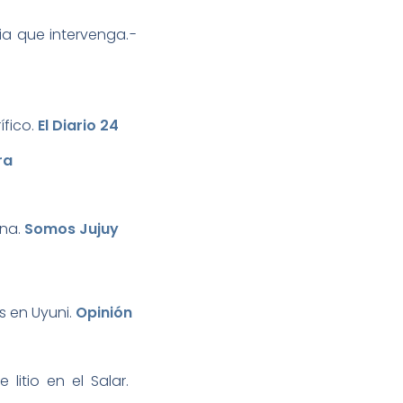
Continúan los cateos en la puna jujeña, las comunidades piden a la justicia que intervenga.­
fico.­
El Diario 24
ra
na.­
Somos Jujuy
s en Uyuni.­
Opinión
itio en el Salar. ­