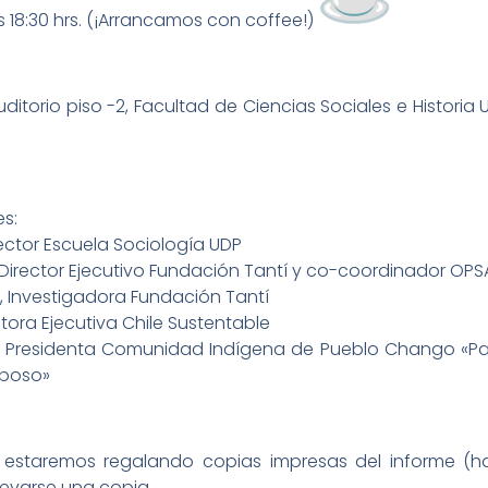
s 18:30 hrs. (¡Arrancamos con coffee!)
itorio piso -2, Facultad de Ciencias Sociales e Historia UD
s:
irector Escuela Sociología UDP
 Director Ejecutivo Fundación Tantí y co-coordinador OPSA
, Investigadora Fundación Tantí
rectora Ejecutiva Chile Sustentable
rez, Presidenta Comunidad Indígena de Pueblo Chango «P
Paposo»
staremos regalando copias impresas del informe (ha
varse una copia. ­