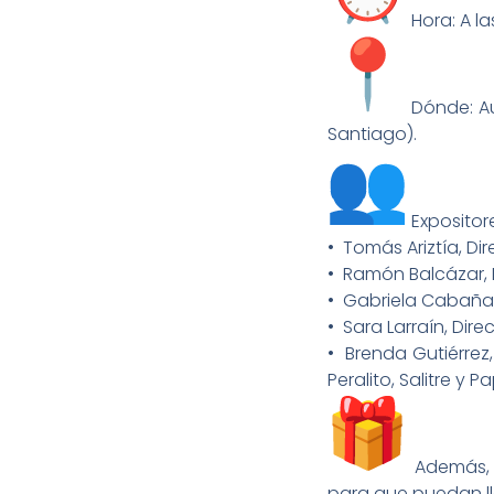
Hora: A la
Dónde: Aud
Santiago).
Expositore
•⁠ ⁠Tomás Ariztía, D
•⁠ ⁠Ramón Balcázar,
•⁠ ⁠Gabriela Cabaña
•⁠ ⁠Sara Larraín, Di
•⁠ ⁠Brenda Gutiér
Peralito, Salitre y 
Además, e
para que puedan lle