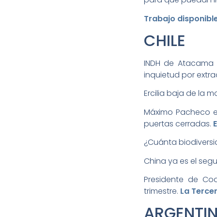
­Trabajo disponibl
CHILE­
INDH de Atacama 
inquietud por extra
Ercilia baja de la
Máximo Pacheco e
puertas cerradas.­
¿Cuánta biodiversid
China ya es el seg
Presidente de Co
trimestre.­
La Terce
ARGENTIN