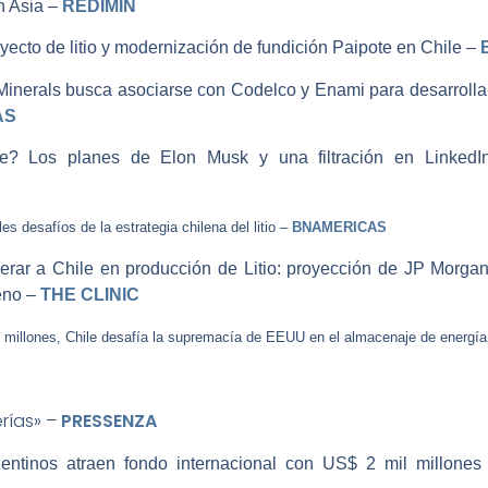
n Asia –
REDIMIN
ecto de litio y modernización de fundición Paipote en Chile –
nerals busca asociarse con Codelco y Enami para desarrollar 
AS
le? Los planes de Elon Musk y una filtración en LinkedI
es desafíos de la estrategia chilena del litio –
BNAMERICAS
erar a Chile en producción de Litio: proyección de JP Morgan
eno –
THE CLINIC
 millones, Chile desafía la supremacía de EEUU en el almacenaje de energí
rías» –
PRESSENZA
tinos atraen fondo internacional con US$ 2 mil millones li