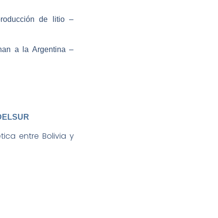
roducción de litio –
onan a la Argentina –
DELSUR
ica entre Bolivia y
EJUTV
–