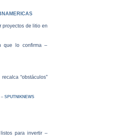
BNAMERICAS
proyectos de litio en
n que lo confirma –
 recalca “obstáculos”
a –
SPUTNIKNEWS
stos para invertir –