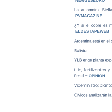
NEWSESEURO
La automotriz Stell
PVMAGAZINE
¿Y si el cobre es má
ELDESTAPEWEB
Argentina está en el 
Bolivia
YLB erige planta expe
Litio, fertilizant
Brasil –
OPINION
Viceministro: plant
Cívicos analizarán la 
Comcipo cuestiona que en 