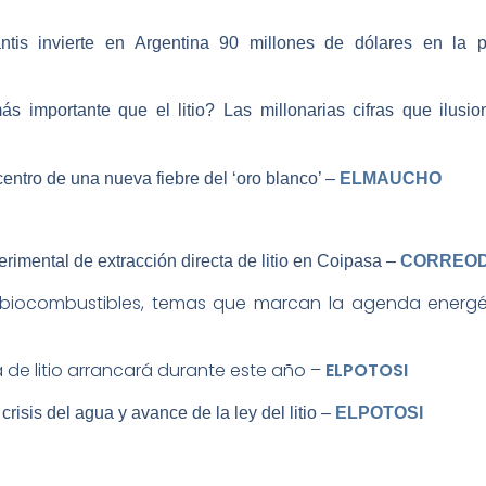
antis invierte en Argentina 90 millones de dólares en la p
s importante que el litio? Las millonarias cifras que ilusi
centro de una nueva fiebre del ‘oro blanco’ –
ELMAUCHO
rimental de extracción directa de litio en Coipasa –
CORREO
es y biocombustibles, temas que marcan la agenda energét
a de litio arrancará durante este año –
ELPOTOSI
crisis del agua y avance de la ley del litio –
ELPOTOSI
8 meses no haya resultados sobre la Ley del Litio, advierte movilizaciones 